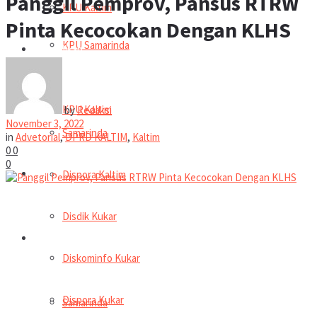
Panggil Pemprov, Pansus RTRW
KPU Kaltim
Pinta Kecocokan Dengan KLHS
KPU Samarinda
Pendidikan
Kaltim
KPU Kaltim
by
Redaksi
November 3, 2022
Samarinda
in
Advetorial
,
DPRD KALTIM
,
Kaltim
0
0
0
Pendidikan
Dispora Kaltim
Disdik Kukar
Kaltim
Diskominfo Kukar
Dispora Kukar
Samarinda