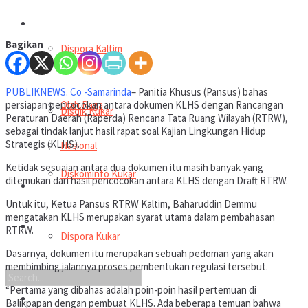
Kaltara
Bagikan
Dispora Kaltim
Ragam
PUBLIKNEWS. Co -Samarinda
– Panitia Khusus (Pansus) bahas
Olah Raga
persiapan pencocokan antara dokumen KLHS dengan Rancangan
Disdik Kukar
Peraturan Daerah (Raperda) Rencana Tata Ruang Wilayah (RTRW),
sebagai tindak lanjut hasil rapat soal Kajian Lingkungan Hidup
Strategis (KLHS).
Nasional
Ketidak sesuaian antara dua dokumen itu masih banyak yang
Diskominfo Kukar
ditemukan dari hasil pencocokan antara KLHS dengan Draft RTRW.
Advetorial
Untuk itu, Ketua Pansus RTRW Kaltim, Baharuddin Demmu
mengatakan KLHS merupakan syarat utama dalam pembahasan
Nasional
RTRW.
Dispora Kukar
Dasarnya, dokumen itu merupakan sebuah pedoman yang akan
membimbing jalannya proses pembentukan regulasi tersebut.
“Pertama yang dibahas adalah poin-poin hasil pertemuan di
Kaltara
Balikpapan dengan pembuat KLHS. Ada beberapa temuan bahwa