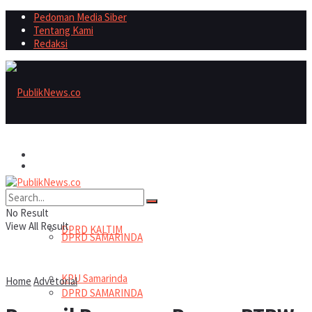
Pedoman Media Siber
Tentang Kami
Redaksi
Politik
Politik
DPRD KALTIM
No Result
View All Result
DPRD KALTIM
DPRD SAMARINDA
KPU Samarinda
Home
Advetorial
DPRD SAMARINDA