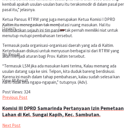
kembali apakah usulan-usulan baru itu terakomodir di dalam pasal per
pasal itu,” jelasnya.
Ketua Pansus RTRW yang juga merupakan Ketua Komisi I DPRD
Kaltim itu menegaskan tak membatasi ruang masukan. Hal itu
membuktikan sejauh ini tim pansus tak pernah memiliki niat untuk
menutup-nutupi pembahasan tersebut.
Termasuk pada organisasi-organisasi daerah yang ada di Kaltim.
Keterbukaan diskusi untuk menyusun berbagai isi dari RTRW yang
No Result
akan menjadi aturan bagi Prov. Kaltim tersebut.
“Termasuk LSM jika ada masukan kami terima, Kalau memang ada
usulan datang saja ke sini. Telpon, kita duduk bareng berdiskusi.
Karena ini masih dalam tahap pembahasan, kalau sudah selesai kan
View All Result
nanti tidak bisa ngapa-ngapain,” tutupnya. (Adv).
Post Views:
324
Previous Post
Komisi III DPRD Samarinda Pertanyaan Izin Pemetaan
Lahan di Kel. Sungai Kapih, Kec. Sambutan.
Next Post