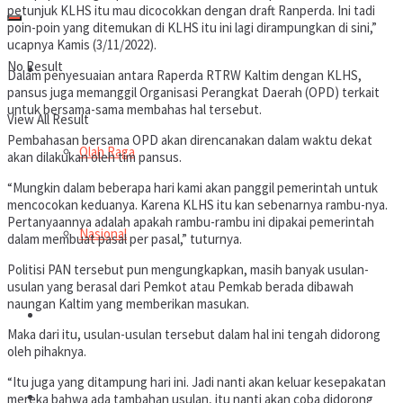
petunjuk KLHS itu mau dicocokkan dengan draft Ranperda. Ini tadi
poin-poin yang ditemukan di KLHS itu ini lagi dirampungkan di sini,”
ucapnya Kamis (3/11/2022).
No Result
Ragam
Dalam penyesuaian antara Raperda RTRW Kaltim dengan KLHS,
pansus juga memanggil Organisasi Perangkat Daerah (OPD) terkait
untuk bersama-sama membahas hal tersebut.
View All Result
Pembahasan bersama OPD akan direncanakan dalam waktu dekat
Olah Raga
akan dilakukan oleh tim pansus.
“Mungkin dalam beberapa hari kami akan panggil pemerintah untuk
mencocokan keduanya. Karena KLHS itu kan sebenarnya rambu-nya.
Pertanyaannya adalah apakah rambu-rambu ini dipakai pemerintah
Nasional
dalam membuat pasal per pasal,” tuturnya.
Politisi PAN tersebut pun mengungkapkan, masih banyak usulan-
usulan yang berasal dari Pemkot atau Pemkab berada dibawah
naungan Kaltim yang memberikan masukan.
Advetorial
Maka dari itu, usulan-usulan tersebut dalam hal ini tengah didorong
oleh pihaknya.
“Itu juga yang ditampung hari ini. Jadi nanti akan keluar kesepakatan
Nasional
mereka bahwa ada tambahan usulan, itu nanti akan coba didorong