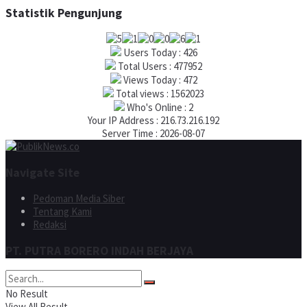
Statistik Pengunjung
Users Today : 426
Total Users : 477952
Views Today : 472
Total views : 1562023
Who's Online : 2
Your IP Address : 216.73.216.192
Server Time : 2026-08-07
Navigate Site
Pedoman Media Siber
Tentang Kami
Redaksi
PT. PUTRA BORERO INDAH BERJAYA
No Result
View All Result