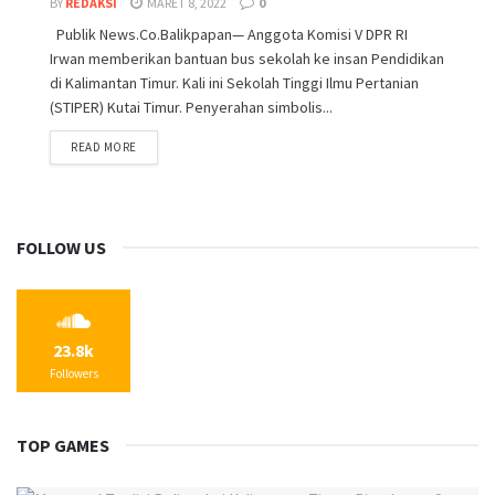
BY
REDAKSI
MARET 8, 2022
0
Publik News.Co.Balikpapan— Anggota Komisi V DPR RI
Irwan memberikan bantuan bus sekolah ke insan Pendidikan
di Kalimantan Timur. Kali ini Sekolah Tinggi Ilmu Pertanian
(STIPER) Kutai Timur. Penyerahan simbolis...
READ MORE
FOLLOW US
23.8k
Followers
TOP GAMES