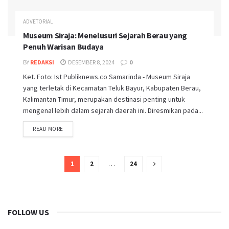
ADVETORIAL
Museum Siraja: Menelusuri Sejarah Berau yang
Penuh Warisan Budaya
BY
REDAKSI
DESEMBER 8, 2024
0
Ket. Foto: Ist Publiknews.co Samarinda - Museum Siraja
yang terletak di Kecamatan Teluk Bayur, Kabupaten Berau,
Kalimantan Timur, merupakan destinasi penting untuk
mengenal lebih dalam sejarah daerah ini. Diresmikan pada...
READ MORE
1
2
…
24
FOLLOW US